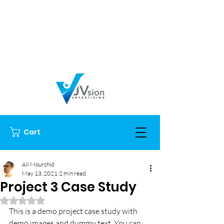
Cart
Ali Mourchid
May 13, 2021
2 min read
Project 3 Case Study
Rated NaN out of 5 stars.
This is a demo project case study with 
demo images and dummy text. You can 