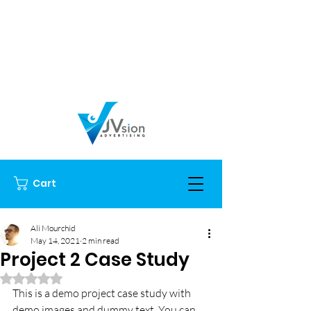
Cart
Ali Mourchid
May 14, 2021
2 min read
Project 2 Case Study
Rated NaN out of 5 stars.
This is a demo project case study with 
demo images and dummy text. You can 